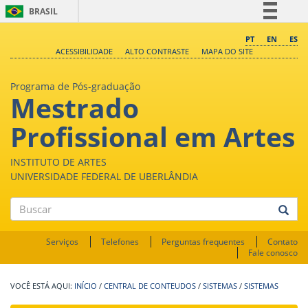
BRASIL
Simplifique!
PT
EN
ES
ACESSIBILIDADE
ALTO CONTRASTE
MAPA DO SITE
Comunica BR
Participe
Programa de Pós-graduação
Mestrado
Acesso à informação
Legislação
Profissional em Artes
Canais
INSTITUTO DE ARTES
UNIVERSIDADE FEDERAL DE UBERLÂNDIA
Buscar
Serviços
Telefones
Perguntas frequentes
Contato
Fale conosco
INÍCIO
/
CENTRAL DE CONTEUDOS
/
SISTEMAS
/
SISTEMAS