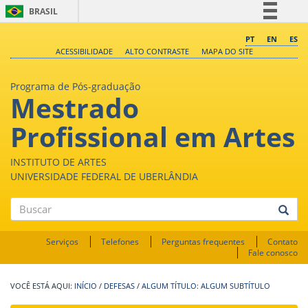
BRASIL
Simplifique!
PT
EN
ES
ACESSIBILIDADE
ALTO CONTRASTE
MAPA DO SITE
Comunica BR
Participe
Programa de Pós-graduação
Mestrado
Acesso à informação
Legislação
Profissional em Artes
Canais
INSTITUTO DE ARTES
UNIVERSIDADE FEDERAL DE UBERLÂNDIA
Buscar
Serviços
Telefones
Perguntas frequentes
Contato
Fale conosco
INÍCIO
/
DEFESAS
/
ALGUM TÍTULO: ALGUM SUBTÍTULO