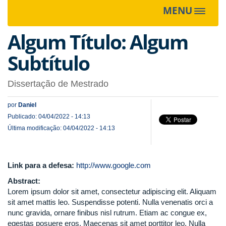
MENU
Toggle
navigat
Algum Título: Algum
Subtítulo
Dissertação de Mestrado
por
Daniel
Publicado: 04/04/2022 - 14:13
Última modificação: 04/04/2022 - 14:13
Link para a defesa:
http://www.google.com
Abstract:
Lorem ipsum dolor sit amet, consectetur adipiscing elit. Aliquam
sit amet mattis leo. Suspendisse potenti. Nulla venenatis orci a
nunc gravida, ornare finibus nisl rutrum. Etiam ac congue ex,
egestas posuere eros. Maecenas sit amet porttitor leo. Nulla