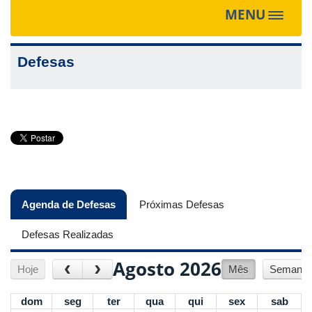
MENU
Toggle
navigat
Defesas
Agenda de Defesas
(aba ativa)
Próximas Defesas
Defesas Realizadas
Agosto 2026
‹
›
Hoje
Mês
Semana
dom
seg
ter
qua
qui
sex
sab