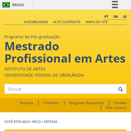
BRASIL
Simplifique!
PT
EN
ES
ACESSIBILIDADE
ALTO CONTRASTE
MAPA DO SITE
Comunica BR
Participe
Programa de Pós-graduação
Mestrado
Acesso à informação
Legislação
Profissional em Artes
Canais
INSTITUTO DE ARTES
UNIVERSIDADE FEDERAL DE UBERLÂNDIA
Buscar
Serviços
Telefones
Perguntas frequentes
Contato
Fale conosco
INÍCIO
/
DEFESAS