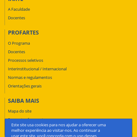
A Faculdade
Docentes
PROFARTES
O Programa
Docentes
Processos seletivos
Interinstitucional / Internacional
Normas e regulamentos
Orientações gerais
SAIBA MAIS
Mapa do site
Perguntas frequentes
Este site usa cookies para nos ajudar a oferecer uma
Fale conosco
melhor experiência ao visitar-nos. Ao continuar a
usar este site, você concorda com o uso desses