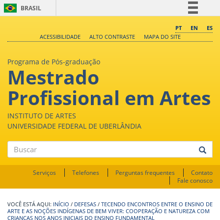
BRASIL
Simplifique!
PT
EN
ES
ACESSIBILIDADE
ALTO CONTRASTE
MAPA DO SITE
Comunica BR
Participe
Programa de Pós-graduação
Mestrado
Acesso à informação
Legislação
Profissional em Artes
Canais
INSTITUTO DE ARTES
UNIVERSIDADE FEDERAL DE UBERLÂNDIA
Buscar
Serviços
Telefones
Perguntas frequentes
Contato
Fale conosco
INÍCIO
/
DEFESAS
/
TECENDO ENCONTROS ENTRE O ENSINO DE
ARTE E AS NOÇÕES INDÍGENAS DE BEM VIVER: COOPERAÇÃO E NATUREZA COM
CRIANÇAS NOS ANOS INICIAIS DO ENSINO FUNDAMENTAL