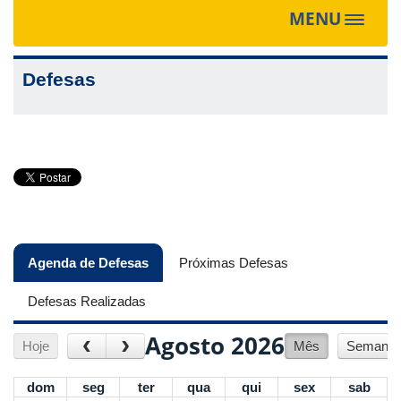
MENU
Toggle
navigat
Defesas
Agenda de Defesas
(aba ativa)
Próximas Defesas
Defesas Realizadas
Agosto 2026
‹
›
Hoje
Mês
Semana
dom
seg
ter
qua
qui
sex
sab