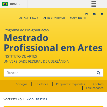
BRASIL
Simplifique!
PT
EN
ES
ACESSIBILIDADE
ALTO CONTRASTE
MAPA DO SITE
Comunica BR
Participe
Programa de Pós-graduação
Mestrado
Acesso à informação
Legislação
Profissional em Artes
Canais
INSTITUTO DE ARTES
UNIVERSIDADE FEDERAL DE UBERLÂNDIA
Buscar
Serviços
Telefones
Perguntas frequentes
Contato
Fale conosco
INÍCIO
/
DEFESAS