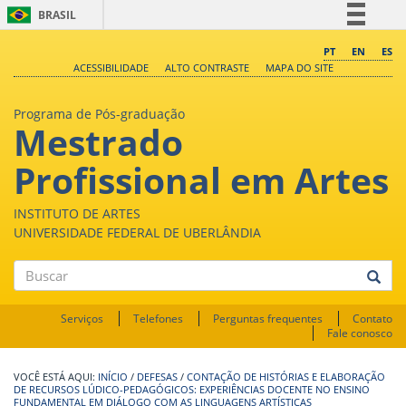
BRASIL
Simplifique!
PT
EN
ES
ACESSIBILIDADE
ALTO CONTRASTE
MAPA DO SITE
Comunica BR
Participe
Programa de Pós-graduação
Mestrado
Acesso à informação
Legislação
Profissional em Artes
Canais
INSTITUTO DE ARTES
UNIVERSIDADE FEDERAL DE UBERLÂNDIA
Buscar
Serviços
Telefones
Perguntas frequentes
Contato
Fale conosco
INÍCIO
/
DEFESAS
/
CONTAÇÃO DE HISTÓRIAS E ELABORAÇÃO
DE RECURSOS LÚDICO-PEDAGÓGICOS: EXPERIÊNCIAS DOCENTE NO ENSINO
FUNDAMENTAL EM DIÁLOGO COM AS LINGUAGENS ARTÍSTICAS