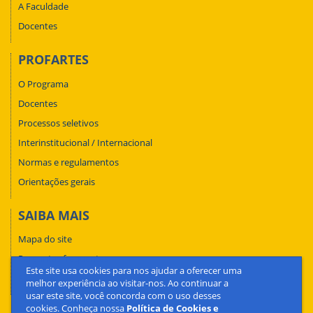
A Faculdade
Docentes
PROFARTES
O Programa
Docentes
Processos seletivos
Interinstitucional / Internacional
Normas e regulamentos
Orientações gerais
SAIBA MAIS
Mapa do site
Perguntas frequentes
Este site usa cookies para nos ajudar a oferecer uma
Fale conosco
melhor experiência ao visitar-nos. Ao continuar a
usar este site, você concorda com o uso desses
cookies. Conheça nossa
Política de Cookies e