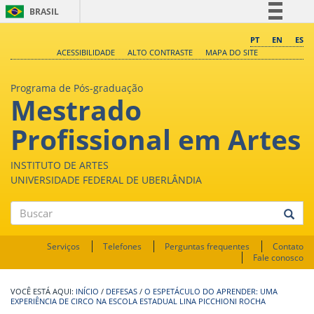
BRASIL
Simplifique!
PT
EN
ES
ACESSIBILIDADE
ALTO CONTRASTE
MAPA DO SITE
Comunica BR
Participe
Programa de Pós-graduação
Mestrado
Acesso à informação
Legislação
Profissional em Artes
Canais
INSTITUTO DE ARTES
UNIVERSIDADE FEDERAL DE UBERLÂNDIA
Buscar
Serviços
Telefones
Perguntas frequentes
Contato
Fale conosco
INÍCIO
/
DEFESAS
/
O ESPETÁCULO DO APRENDER: UMA
EXPERIÊNCIA DE CIRCO NA ESCOLA ESTADUAL LINA PICCHIONI ROCHA