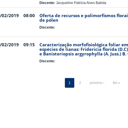
Discente:
Jacqueline Patrícia Alves Batista
/02/2019
08:00
Oferta de recursos e polimorfismos flora
de pólen
Discente:
/02/2019
09:15
Caracterização morfofisiológica foliar e
espécies de lianas: Fridericia florida (D.
e Banisteriopsis argyrophylla (A. Juss.) B.
Discente:
1
2
próximo ›
fim »