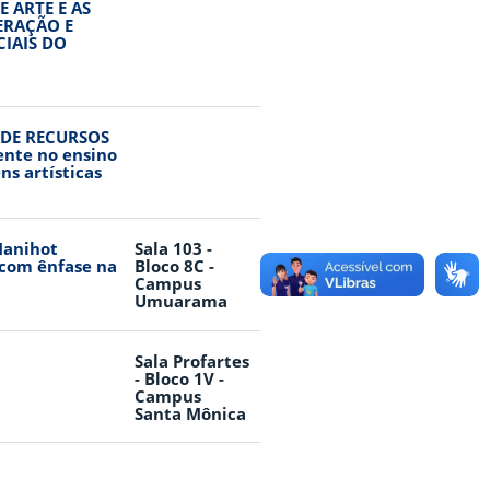
 ARTE E AS
ERAÇÃO E
IAIS DO
 DE RECURSOS
nte no ensino
s artísticas
Manihot
Sala 103 -
 com ênfase na
Bloco 8C -
Campus
Umuarama
Sala Profartes
- Bloco 1V -
Campus
Santa Mônica