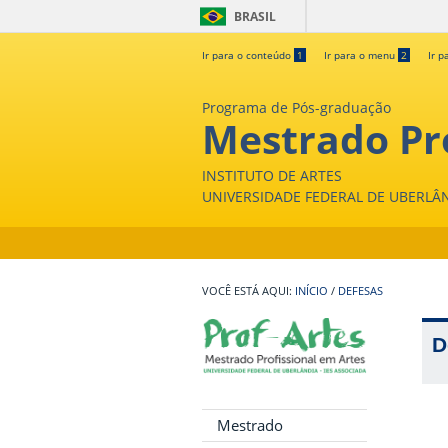
BRASIL
Ir para o conteúdo
1
Ir para o menu
2
Ir p
Programa de Pós-graduação
Mestrado Pro
INSTITUTO DE ARTES
UNIVERSIDADE FEDERAL DE UBERLÂ
INÍCIO
/
DEFESAS
D
Mestrado