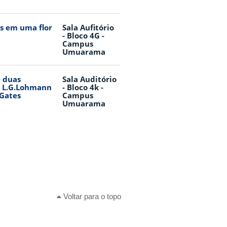
is em uma flor
Sala Aufitório
- Bloco 4G -
Campus
Umuarama
m duas
Sala Auditório
C) L.G.Lohmann
- Bloco 4k -
 Gates
Campus
Umuarama
Voltar para o topo