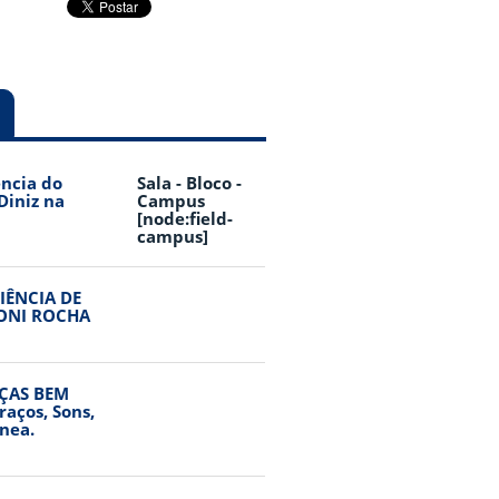
(aba ativa)
ência do
Sala - Bloco -
Diniz na
Campus
[node:field-
campus]
IÊNCIA DE
IONI ROCHA
NÇAS BEM
aços, Sons,
nea.