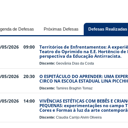
genda de Defesas
Próximas Defesas
Defesas Realizadas
/05/2026
09:00
Territórios de Enfrentamentos: A experi
Teatro do Oprimido na E.E. Hortêncio de 
perspectiva da Educação Antirracista.
Discente:
Geovânia Dias da Costa
/05/2026
20:30
O ESPETÁCULO DO APRENDER: UMA EXPER
CIRCO NA ESCOLA ESTADUAL LINA PICCH
Discente:
Tamires Braghin Tomaz
/05/2026
14:00
VIVÊNCIAS ESTÉTICAS COM BEBÊS E CRIA
PEQUENAS: experimentações no campo Tr
Cores e Formas à luz da arte contemporâ
Discente:
Claudia Carrijo Alvim Oliveira