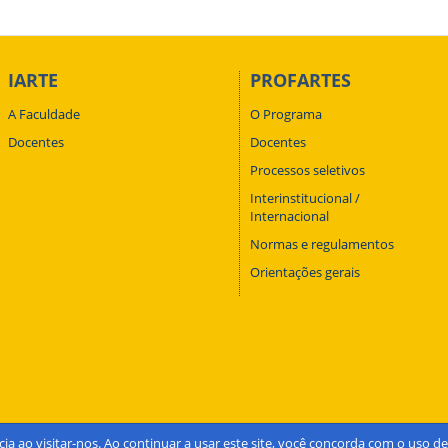
IARTE
PROFARTES
A Faculdade
O Programa
Docentes
Docentes
Processos seletivos
Interinstitucional /
Internacional
Normas e regulamentos
Orientações gerais
cia ao visitar-nos. Ao continuar a usar este site, você concorda com o uso 