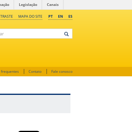
mação
Legislação
Canais
NTRASTE
MAPA DO SITE
PT
EN
ES
 frequentes
Contato
Fale conosco