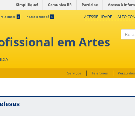
Simplifique!
Comunica BR
Participe
Acesso à infor
ACESSIBILIDADE
ALTO CO
ara a busca
3
Ir para o rodapé
4
fissional em Artes
Buscar
NDIA
Serviços
Telefones
Perguntas
efesas