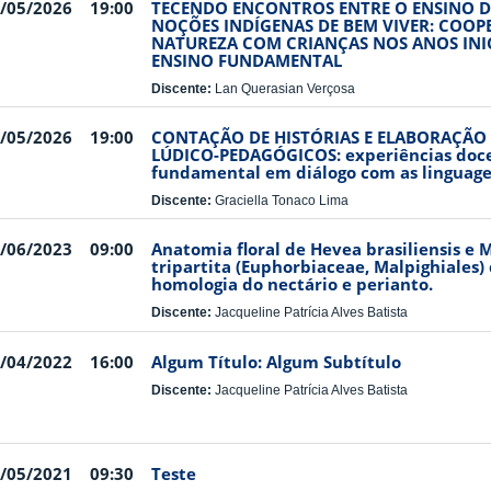
/05/2026
19:00
TECENDO ENCONTROS ENTRE O ENSINO DE
NOÇÕES INDÍGENAS DE BEM VIVER: COOP
NATUREZA COM CRIANÇAS NOS ANOS INIC
ENSINO FUNDAMENTAL
Discente:
Lan Querasian Verçosa
/05/2026
19:00
CONTAÇÃO DE HISTÓRIAS E ELABORAÇÃO
LÚDICO-PEDAGÓGICOS: experiências doce
fundamental em diálogo com as linguagen
Discente:
Graciella Tonaco Lima
/06/2023
09:00
Anatomia floral de Hevea brasiliensis e 
tripartita (Euphorbiaceae, Malpighiales)
homologia do nectário e perianto.
Discente:
Jacqueline Patrícia Alves Batista
/04/2022
16:00
Algum Título: Algum Subtítulo
Discente:
Jacqueline Patrícia Alves Batista
/05/2021
09:30
Teste