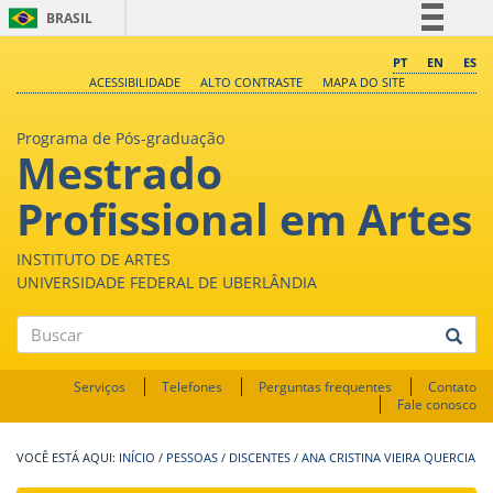
BRASIL
Simplifique!
PT
EN
ES
ACESSIBILIDADE
ALTO CONTRASTE
MAPA DO SITE
Comunica BR
Participe
Programa de Pós-graduação
Mestrado
Acesso à informação
Legislação
Profissional em Artes
Canais
INSTITUTO DE ARTES
UNIVERSIDADE FEDERAL DE UBERLÂNDIA
Buscar
Serviços
Telefones
Perguntas frequentes
Contato
Fale conosco
INÍCIO
/
PESSOAS
/
DISCENTES
/
ANA CRISTINA VIEIRA QUERCIA