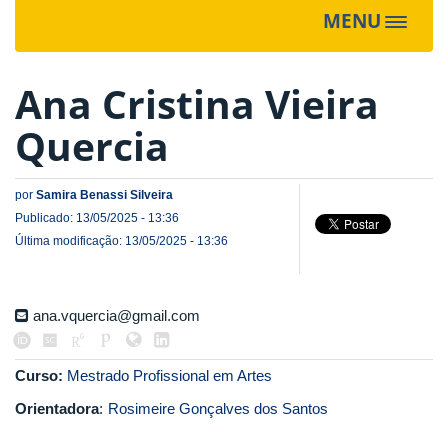
MENU
Toggle
navigat
Ana Cristina Vieira
Quercia
por
Samira Benassi Silveira
Publicado: 13/05/2025 - 13:36
Última modificação: 13/05/2025 - 13:36
ana.vquercia@gmail.com
Curso:
Mestrado Profissional em Artes
Orientadora
:
Rosimeire Gonçalves dos Santos