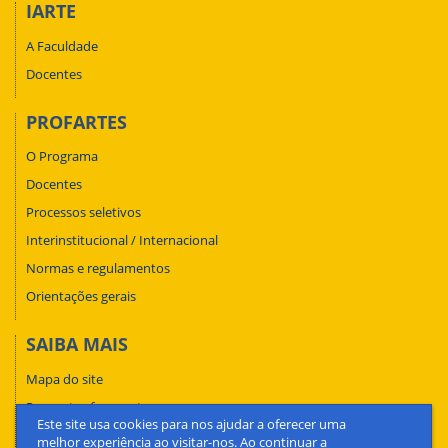
IARTE
A Faculdade
Docentes
PROFARTES
O Programa
Docentes
Processos seletivos
Interinstitucional / Internacional
Normas e regulamentos
Orientações gerais
SAIBA MAIS
Mapa do site
Perguntas frequentes
Este site usa cookies para nos ajudar a oferecer uma
Fale conosco
melhor experiência ao visitar-nos. Ao continuar a