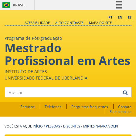
BRASIL
Simplifique!
PT
EN
ES
ACESSIBILIDADE
ALTO CONTRASTE
MAPA DO SITE
Comunica BR
Participe
Programa de Pós-graduação
Mestrado
Acesso à informação
Legislação
Profissional em Artes
Canais
INSTITUTO DE ARTES
UNIVERSIDADE FEDERAL DE UBERLÂNDIA
Buscar
Serviços
Telefones
Perguntas frequentes
Contato
Fale conosco
INÍCIO
/
PESSOAS
/
DISCENTES
/
MIRTES NAIARA VOLPI