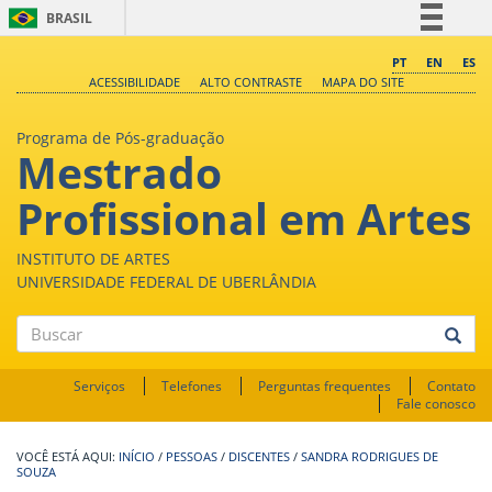
BRASIL
Simplifique!
PT
EN
ES
ACESSIBILIDADE
ALTO CONTRASTE
MAPA DO SITE
Comunica BR
Participe
Programa de Pós-graduação
Mestrado
Acesso à informação
Legislação
Profissional em Artes
Canais
INSTITUTO DE ARTES
UNIVERSIDADE FEDERAL DE UBERLÂNDIA
Buscar
Serviços
Telefones
Perguntas frequentes
Contato
Fale conosco
INÍCIO
/
PESSOAS
/
DISCENTES
/
SANDRA RODRIGUES DE
SOUZA