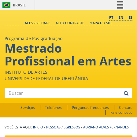
BRASIL
Simplifique!
PT
EN
ES
ACESSIBILIDADE
ALTO CONTRASTE
MAPA DO SITE
Comunica BR
Participe
Programa de Pós-graduação
Mestrado
Acesso à informação
Legislação
Profissional em Artes
Canais
INSTITUTO DE ARTES
UNIVERSIDADE FEDERAL DE UBERLÂNDIA
Buscar
Serviços
Telefones
Perguntas frequentes
Contato
Fale conosco
INÍCIO
/
PESSOAS
/
EGRESSOS
/
ADRIANO ALVES FERNANDES