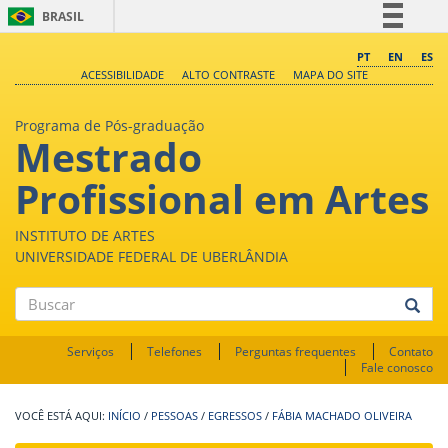
BRASIL
Simplifique!
PT
EN
ES
ACESSIBILIDADE
ALTO CONTRASTE
MAPA DO SITE
Comunica BR
Participe
Programa de Pós-graduação
Mestrado
Acesso à informação
Legislação
Profissional em Artes
Canais
INSTITUTO DE ARTES
UNIVERSIDADE FEDERAL DE UBERLÂNDIA
Buscar
Serviços
Telefones
Perguntas frequentes
Contato
Fale conosco
INÍCIO
/
PESSOAS
/
EGRESSOS
/
FÁBIA MACHADO OLIVEIRA