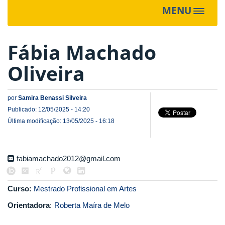
MENU
Toggle
navigat
Fábia Machado
Oliveira
por
Samira Benassi Silveira
Publicado: 12/05/2025 - 14:20
Última modificação: 13/05/2025 - 16:18
fabiamachado2012@gmail.com
Curso:
Mestrado Profissional em Artes
Orientadora
:
Roberta Maíra de Melo