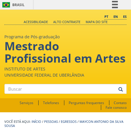
BRASIL
Simplifique!
PT
EN
ES
ACESSIBILIDADE
ALTO CONTRASTE
MAPA DO SITE
Comunica BR
Participe
Programa de Pós-graduação
Mestrado
Acesso à informação
Legislação
Profissional em Artes
Canais
INSTITUTO DE ARTES
UNIVERSIDADE FEDERAL DE UBERLÂNDIA
Buscar
Serviços
Telefones
Perguntas frequentes
Contato
Fale conosco
INÍCIO
/
PESSOAS
/
EGRESSOS
/
MAYCON ANTONIO DA SILVA
SOUSA