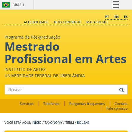
BRASIL
Simplifique!
PT
EN
ES
ACESSIBILIDADE
ALTO CONTRASTE
MAPA DO SITE
Comunica BR
Participe
Programa de Pós-graduação
Mestrado
Acesso à informação
Legislação
Profissional em Artes
Canais
INSTITUTO DE ARTES
UNIVERSIDADE FEDERAL DE UBERLÂNDIA
Buscar
Serviços
Telefones
Perguntas frequentes
Contato
Fale conosco
INÍCIO
/
TAXONOMY
/
TERM
/
BOLSAS