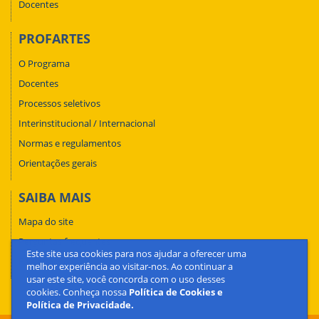
Docentes
PROFARTES
O Programa
Docentes
Processos seletivos
Interinstitucional / Internacional
Normas e regulamentos
Orientações gerais
SAIBA MAIS
Mapa do site
Perguntas frequentes
Este site usa cookies para nos ajudar a oferecer uma
Fale conosco
melhor experiência ao visitar-nos. Ao continuar a
usar este site, você concorda com o uso desses
cookies. Conheça nossa
Política de Cookies e
Política de Privacidade.