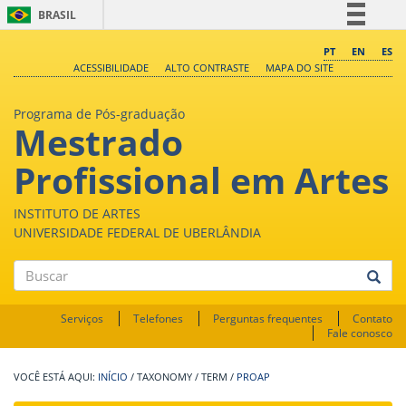
BRASIL
Simplifique!
PT
EN
ES
ACESSIBILIDADE
ALTO CONTRASTE
MAPA DO SITE
Comunica BR
Participe
Programa de Pós-graduação
Mestrado
Acesso à informação
Legislação
Profissional em Artes
Canais
INSTITUTO DE ARTES
UNIVERSIDADE FEDERAL DE UBERLÂNDIA
Buscar
Serviços
Telefones
Perguntas frequentes
Contato
Fale conosco
INÍCIO
/
TAXONOMY
/
TERM
/
PROAP