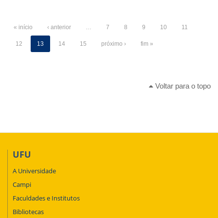
« início
‹ anterior
…
7
8
9
10
11
12
13
14
15
próximo ›
fim »
Voltar para o topo
UFU
A Universidade
Campi
Faculdades e Institutos
Bibliotecas