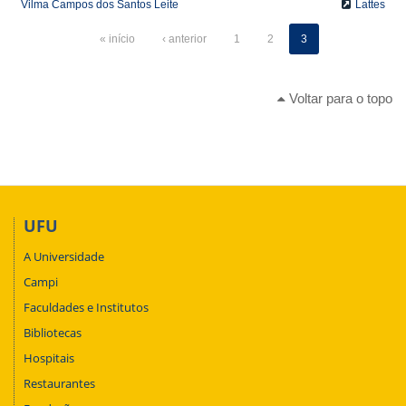
Vilma Campos dos Santos Leite
Lattes
« início
‹ anterior
1
2
3
Voltar para o topo
UFU
A Universidade
Campi
Faculdades e Institutos
Bibliotecas
Hospitais
Restaurantes