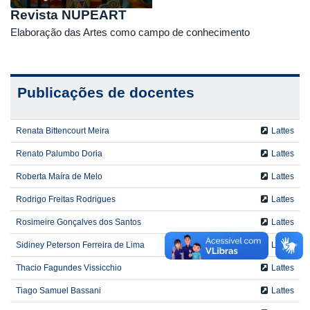
Revista NUPEART
Elaboração das Artes como campo de conhecimento
Publicações de docentes
Renata Bittencourt Meira
Lattes
Renato Palumbo Doria
Lattes
Roberta Maíra de Melo
Lattes
Rodrigo Freitas Rodrigues
Lattes
Rosimeire Gonçalves dos Santos
Lattes
Sidiney Peterson Ferreira de Lima
Lattes
Thacio Fagundes Vissicchio
Lattes
Tiago Samuel Bassani
Lattes