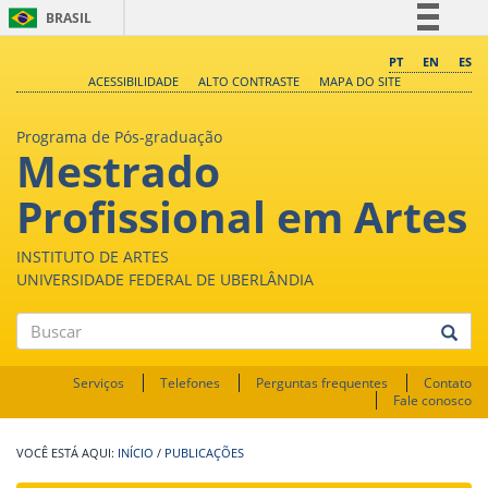
BRASIL
Simplifique!
PT
EN
ES
ACESSIBILIDADE
ALTO CONTRASTE
MAPA DO SITE
Comunica BR
Participe
Programa de Pós-graduação
Mestrado
Acesso à informação
Legislação
Profissional em Artes
Canais
INSTITUTO DE ARTES
UNIVERSIDADE FEDERAL DE UBERLÂNDIA
Buscar
Serviços
Telefones
Perguntas frequentes
Contato
Fale conosco
INÍCIO
/
PUBLICAÇÕES