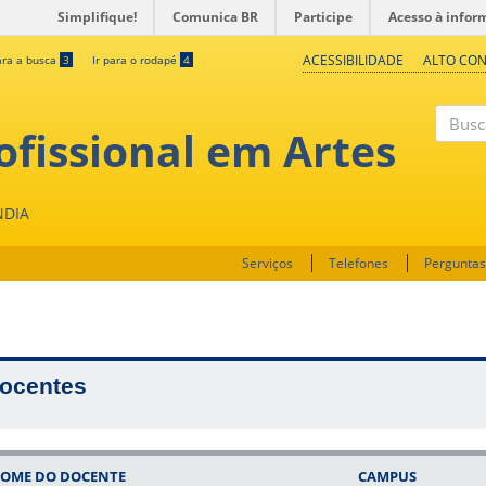
Simplifique!
Comunica BR
Participe
Acesso à infor
ACESSIBILIDADE
ALTO CO
ara a busca
3
Ir para o rodapé
4
fissional em Artes
Buscar
NDIA
Serviços
Telefones
Perguntas
ocentes
OME DO DOCENTE
CAMPUS