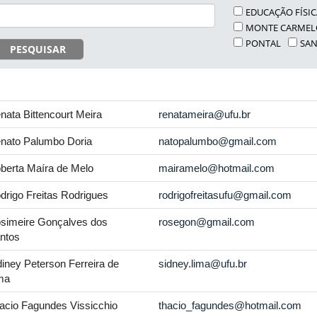
EDUCAÇÃO FÍSI
MONTE CARMEL
PONTAL
SAN
PESQUISAR
nata Bittencourt Meira
renatameira@ufu.br
nato Palumbo Doria
natopalumbo@gmail.com
berta Maíra de Melo
mairamelo@hotmail.com
drigo Freitas Rodrigues
rodrigofreitasufu@gmail.com
simeire Gonçalves dos
rosegon@gmail.com
ntos
diney Peterson Ferreira de
sidney.lima@ufu.br
ma
acio Fagundes Vissicchio
thacio_fagundes@hotmail.com