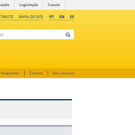
mação
Legislação
Canais
NTRASTE
MAPA DO SITE
PT
EN
ES
 frequentes
Contato
Fale conosco