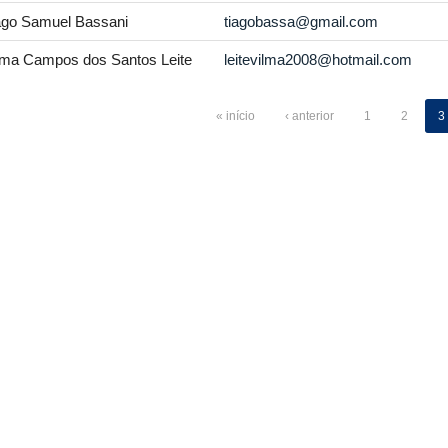
ago Samuel Bassani
tiagobassa@gmail.com
lma Campos dos Santos Leite
leitevilma2008@hotmail.com
« início
‹ anterior
1
2
3