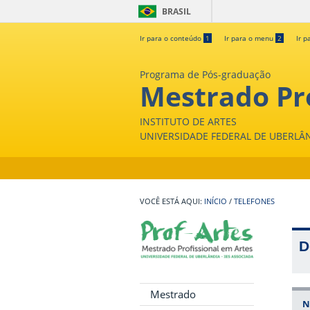
BRASIL
Ir para o conteúdo
1
Ir para o menu
2
Ir p
Programa de Pós-graduação
Mestrado Pro
INSTITUTO DE ARTES
UNIVERSIDADE FEDERAL DE UBERLÂ
INÍCIO
/
TELEFONES
D
Mestrado
N