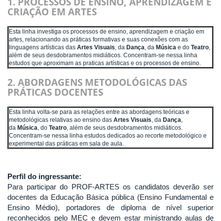
1. PROCESSOS DE ENSINO, APRENDIZAGEM E
CRIAÇÃO EM ARTES
Esta linha investiga os processos de ensino, aprendizagem e criação em
artes, relacionando as práticas formativas e suas conexões com as
linguagens artísticas das
Artes Visuais
,
da
Dança
, da
Música
e do
Teatro
,
além de seus desdobramentos midiáticos. Concentram-se nessa linha
estudos que aproximam as praticas artísticas e os processos de ensino.
2. ABORDAGENS METODOLÓGICAS DAS
PRÁTICAS DOCENTES
Esta linha volta-se para as relações entre as abordagens teóricas e
metodológicas relativas ao ensino das
Artes Visuais
, da
Dança
,
da
Música
, do
Teatro
, além de seus desdobramentos midiáticos.
Concentram-se nessa linha estudos dedicados ao recorte metodológico e
experimental das práticas em sala de aula.
Perfil do ingressante:
Para participar do PROF-ARTES os candidatos deverão ser
docentes da Educação Básica pública (Ensino Fundamental e
Ensino Médio), portadores de diploma de nível superior
reconhecidos pelo MEC e devem estar ministrando aulas de