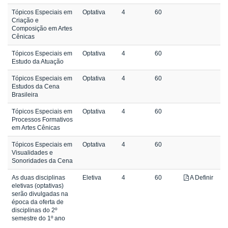
Tópicos Especiais em
Optativa
4
60
Criação e
Composição em Artes
Cênicas
Tópicos Especiais em
Optativa
4
60
Estudo da Atuação
Tópicos Especiais em
Optativa
4
60
Estudos da Cena
Brasileira
Tópicos Especiais em
Optativa
4
60
Processos Formativos
em Artes Cênicas
Tópicos Especiais em
Optativa
4
60
Visualidades e
Sonoridades da Cena
As duas disciplinas
Eletiva
4
60
A Definir
eletivas (optativas)
serão divulgadas na
época da oferta de
disciplinas do 2º
semestre do 1º ano