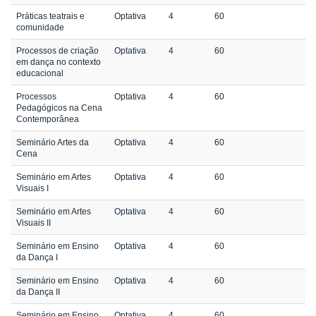
Práticas teatrais e
Optativa
4
60
comunidade
Processos de criação
Optativa
4
60
em dança no contexto
educacional
Processos
Optativa
4
60
Pedagógicos na Cena
Contemporânea
Seminário Artes da
Optativa
4
60
Cena
Seminário em Artes
Optativa
4
60
Visuais I
Seminário em Artes
Optativa
4
60
Visuais II
Seminário em Ensino
Optativa
4
60
da Dança I
Seminário em Ensino
Optativa
4
60
da Dança II
Seminário em Ensino
Optativa
4
60