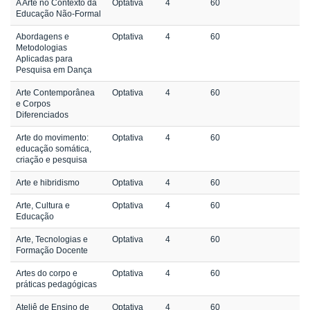
A Arte no Contexto da
Optativa
4
60
Educação Não-Formal
Abordagens e
Optativa
4
60
Metodologias
Aplicadas para
Pesquisa em Dança
Arte Contemporânea
Optativa
4
60
e Corpos
Diferenciados
Arte do movimento:
Optativa
4
60
educação somática,
criação e pesquisa
Arte e hibridismo
Optativa
4
60
Arte, Cultura e
Optativa
4
60
Educação
Arte, Tecnologias e
Optativa
4
60
Formação Docente
Artes do corpo e
Optativa
4
60
práticas pedagógicas
Ateliê de Ensino de
Optativa
4
60