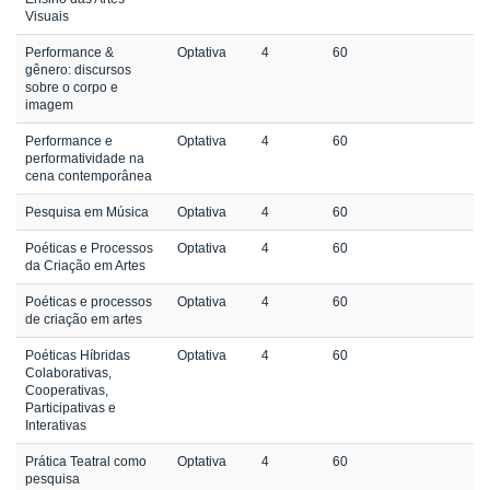
Visuais
Performance &
Optativa
4
60
gênero: discursos
sobre o corpo e
imagem
Performance e
Optativa
4
60
performatividade na
cena contemporânea
Pesquisa em Música
Optativa
4
60
Poéticas e Processos
Optativa
4
60
da Criação em Artes
Poéticas e processos
Optativa
4
60
de criação em artes
Poéticas Híbridas
Optativa
4
60
Colaborativas,
Cooperativas,
Participativas e
Interativas
Prática Teatral como
Optativa
4
60
pesquisa