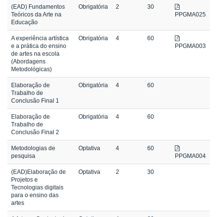
(EAD) Fundamentos
Obrigatória
2
30
Teóricos da Arte na
PPGMA025
Educação
A experiência artística
Obrigatória
4
60
e a prática do ensino
PPGMA003
de artes na escola
(Abordagens
Metodológicas)
Elaboração de
Obrigatória
4
60
Trabalho de
Conclusão Final 1
Elaboração de
Obrigatória
4
60
Trabalho de
Conclusão Final 2
Metodologias de
Optativa
4
60
pesquisa
PPGMA004
(EAD)Elaboração de
Optativa
2
30
Projetos e
Tecnologias digitais
para o ensino das
artes