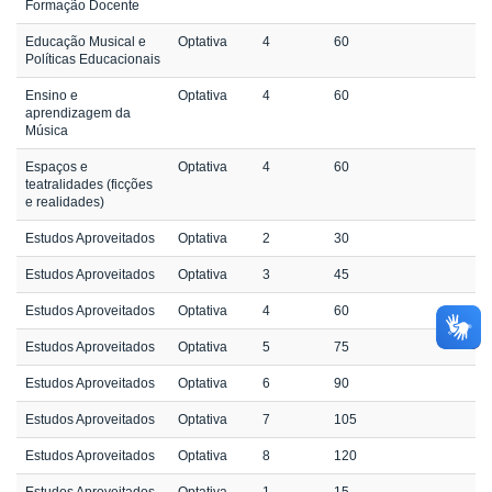
Formação Docente
Educação Musical e
Optativa
4
60
Políticas Educacionais
Ensino e
Optativa
4
60
aprendizagem da
Música
Espaços e
Optativa
4
60
teatralidades (ficções
e realidades)
Estudos Aproveitados
Optativa
2
30
Estudos Aproveitados
Optativa
3
45
Estudos Aproveitados
Optativa
4
60
Estudos Aproveitados
Optativa
5
75
Estudos Aproveitados
Optativa
6
90
Estudos Aproveitados
Optativa
7
105
Estudos Aproveitados
Optativa
8
120
Estudos Aproveitados
Optativa
1
15