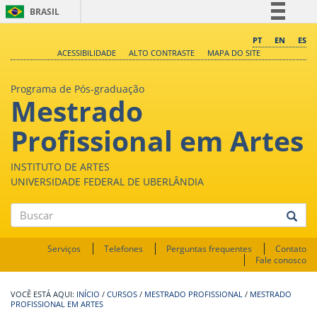
BRASIL
Simplifique!
PT
EN
ES
ACESSIBILIDADE
ALTO CONTRASTE
MAPA DO SITE
Comunica BR
Participe
Programa de Pós-graduação
Mestrado
Acesso à informação
Legislação
Profissional em Artes
Canais
INSTITUTO DE ARTES
UNIVERSIDADE FEDERAL DE UBERLÂNDIA
Buscar
Serviços
Telefones
Perguntas frequentes
Contato
Fale conosco
INÍCIO
/
CURSOS
/
MESTRADO PROFISSIONAL
/
MESTRADO
PROFISSIONAL EM ARTES