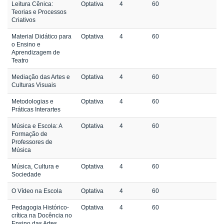
Leitura Cênica:
Optativa
4
60
Teorias e Processos
Criativos
Material Didático para
Optativa
4
60
o Ensino e
Aprendizagem de
Teatro
Mediação das Artes e
Optativa
4
60
Culturas Visuais
Metodologias e
Optativa
4
60
Práticas Interartes
Música e Escola: A
Optativa
4
60
Formação de
Professores de
Música
Música, Cultura e
Optativa
4
60
Sociedade
O Vídeo na Escola
Optativa
4
60
Pedagogia Histórico-
Optativa
4
60
crítica na Docência no
Ensino das Artes