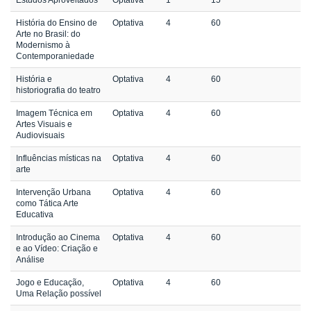
História do Ensino de
Optativa
4
60
Arte no Brasil: do
Modernismo à
Contemporaniedade
História e
Optativa
4
60
historiografia do teatro
Imagem Técnica em
Optativa
4
60
Artes Visuais e
Audiovisuais
Influências místicas na
Optativa
4
60
arte
Intervenção Urbana
Optativa
4
60
como Tática Arte
Educativa
Introdução ao Cinema
Optativa
4
60
e ao Vídeo: Criação e
Análise
Jogo e Educação,
Optativa
4
60
Uma Relação possível