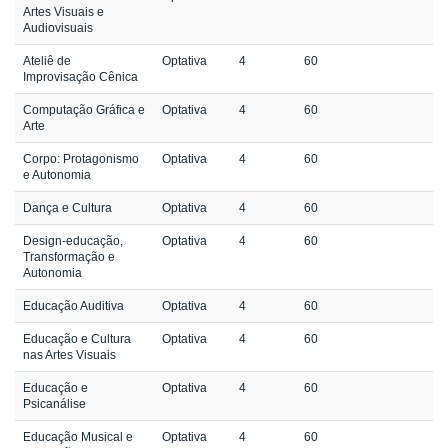
Artes Visuais e
Audiovisuais
Ateliê de
Optativa
4
60
Improvisação Cênica
Computação Gráfica e
Optativa
4
60
Arte
Corpo: Protagonismo
Optativa
4
60
e Autonomia
Dança e Cultura
Optativa
4
60
Design-educação,
Optativa
4
60
Transformação e
Autonomia
Educação Auditiva
Optativa
4
60
Educação e Cultura
Optativa
4
60
nas Artes Visuais
Educação e
Optativa
4
60
Psicanálise
Educação Musical e
Optativa
4
60