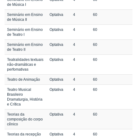
de Música I
Seminário em Ensino
Optativa
4
60
de Música II
Seminário em Ensino
Optativa
4
60
de Teatro I
Seminário em Ensino
Optativa
4
60
de Teatro II
Teatralidades textuais
Optativa
4
60
não-dramáticas e
perfomativas
Teatro de Animação
Optativa
4
60
Teatro Musical
Optativa
4
60
Brasileiro
Dramaturgia, História
e Crítica
Teorias da
Optativa
4
60
composição do corpo
cênico
Teorias da recepção
Optativa
4
60